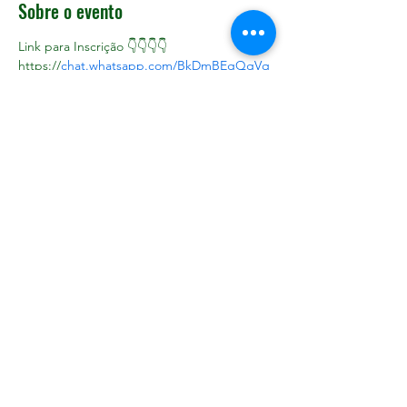
Sobre o evento
Link para Inscrição 👇👇👇👇
https://
chat.whatsapp.com/BkDmBEgQgVq
2jHrR9VhigI
.            Venha Para um dos 
maiores encontros dos Campistas Raiz . 
Três noites com Bandas e mais um super 
luau a beira da lagoa Taxa de inscriçao 
40,00 por equipamento pagos 
antecipadamente. Diárias 35 Reais por 
pessoa.
Compartilhe esse evento