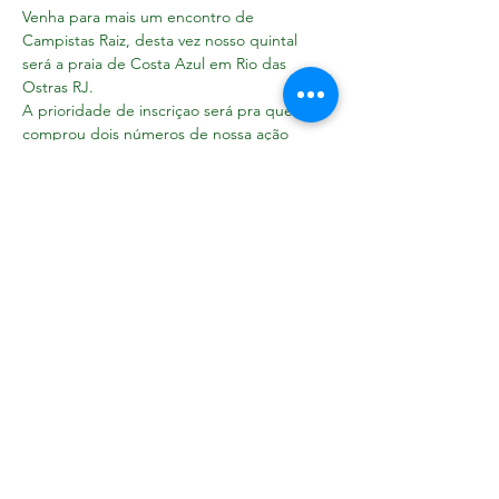
Venha para mais um encontro de 
Campistas Raiz, desta vez nosso quintal 
será a praia de Costa Azul em Rio das 
Ostras RJ.
A prioridade de inscriçao será pra quem 
comprou dois números de nossa ação 
entre amigos. Após feita a compensação 
dos que compraram abriremos as vagas 
para os demais.
Aproveite que ainda dá tempo de comprar 
seus números e garantir sua vaga.
Teremos exposiçao de motorhomes
Shows
Praça de alimentaçao e muito mais...
Compartilhe esse evento