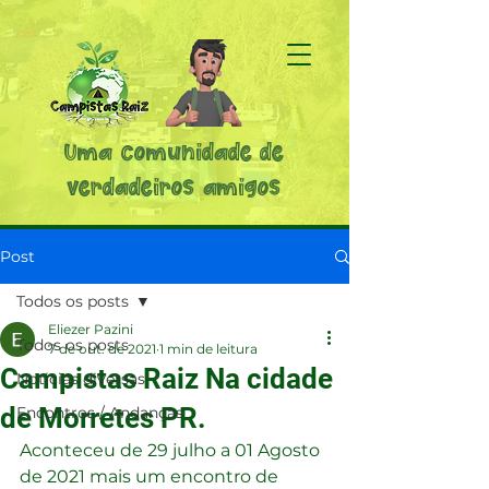
Uma comunidade de
verdadeiros amigos
Post
Todos os posts
Eliezer Pazini
Todos os posts
7 de out. de 2021
1 min de leitura
Campistas Raiz Na cidade
Noticias diversas
de Morretes PR.
Encontros / Andanças
Aconteceu de 29 julho a 01 Agosto 
de 2021 mais um encontro de 