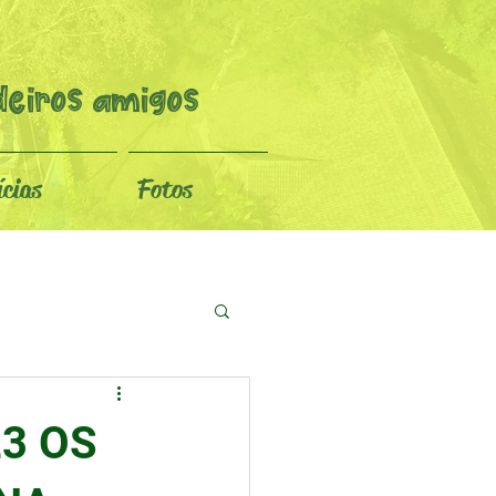
eiros amigos
ícias
Fotos
23 OS