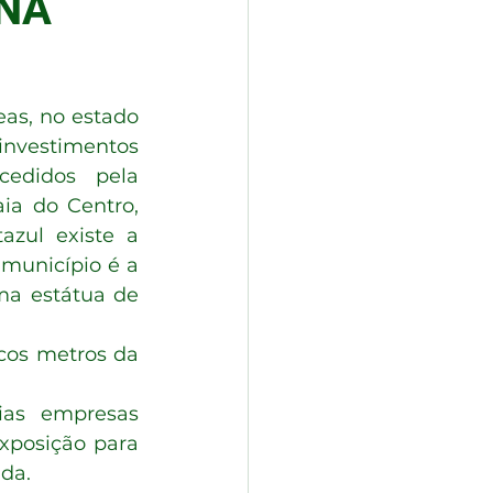
 NA
nvestimentos 
cedidos pela 
ia do Centro, 
zul existe a 
município é a 
ma estátua de 
cos metros da 
posição para 
da.