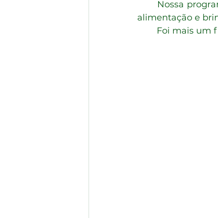
	Nossa programação foi bem diversificada com vários shows, bailes, praça de 
alimentação e bri
	Foi mais um 