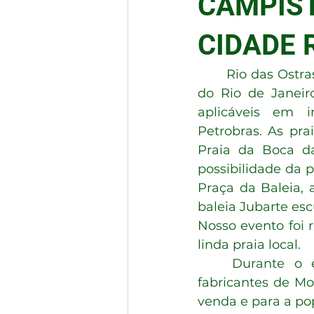
CAMPIST
CIDADE 
	Rio das Ostras é um município brasileiro das Baixadas Litorâneas, no estado 
do Rio de Janeiro
aplicáveis em in
Petrobras. As pra
Praia da Boca da
possibilidade da p
Praça da Baleia, 
baleia Jubarte es
Nosso evento foi 
linda praia local.
	Durante o encontro tivemos o privilégio de receber varias empresas 
fabricantes de M
venda e para a po