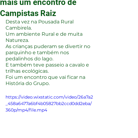
mais um encontro de
Campistas Raiz
Desta vez na Pousada Rural 
Cambirela.
Um ambiente Rural e de muita 
Natureza.
As crianças puderam se divertir no 
parquinho e também nos 
pedalinhos do lago.
E também teve passeio a cavalo e 
trilhas ecológicas.
Foi um encontro que vai ficar na 
História do Grupo.
https://video.wixstatic.com/video/26a7a2
_458a6477a6bf4b05827bb2ccd0dd2eba/
360p/mp4/file.mp4