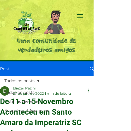
Uma comunidade de
verdadeiros amigos
Post
Todos os posts
Eliezer Pazini
Todos os posts
27 de jan. de 2022
1 min de leitura
De 11 a 15 Novembro
Noticias diversas
Aconteceu em Santo
Encontros / Andanças
Amaro da Imperatriz SC