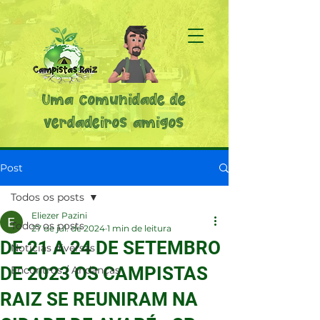
Uma comunidade de
verdadeiros amigos
Post
Todos os posts
Eliezer Pazini
Todos os posts
27 de jul. de 2024
1 min de leitura
DE 21 A 24 DE SETEMBRO
Noticias diversas
DE 2023 OS CAMPISTAS
Encontros / Andanças
RAIZ SE REUNIRAM NA