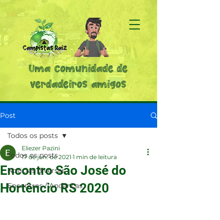
Uma comunidade de
verdadeiros amigos
Post
Todos os posts
Eliezer Pazini
Todos os posts
17 de jun. de 2021
1 min de leitura
Encontro São José do
Noticias diversas
Hortêncio RS 2020
Encontros / Andanças