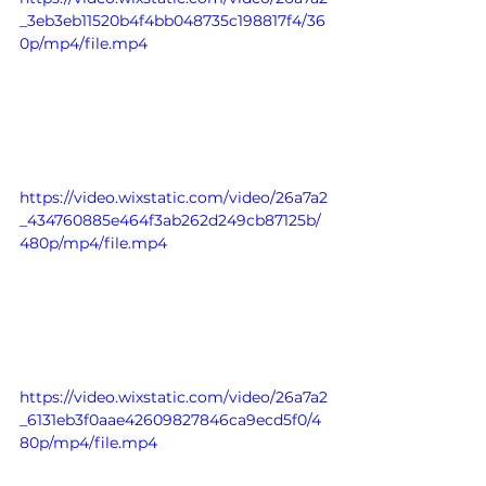
_3eb3eb11520b4f4bb048735c198817f4/36
0p/mp4/file.mp4
https://video.wixstatic.com/video/26a7a2
_434760885e464f3ab262d249cb87125b/
480p/mp4/file.mp4
https://video.wixstatic.com/video/26a7a2
_6131eb3f0aae42609827846ca9ecd5f0/4
80p/mp4/file.mp4